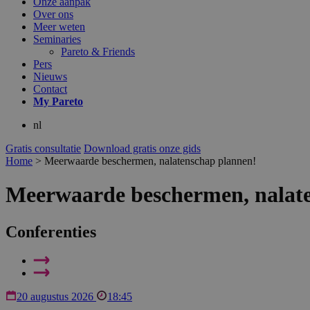
Onze aanpak
Over ons
Meer weten
Seminaries
Pareto & Friends
Pers
Nieuws
Contact
My
Pareto
nl
Gratis consultatie
Download gratis onze gids
Home
>
Meerwaarde beschermen, nalatenschap plannen!
Meerwaarde beschermen, nalat
Conferenties
20 augustus 2026
18:45