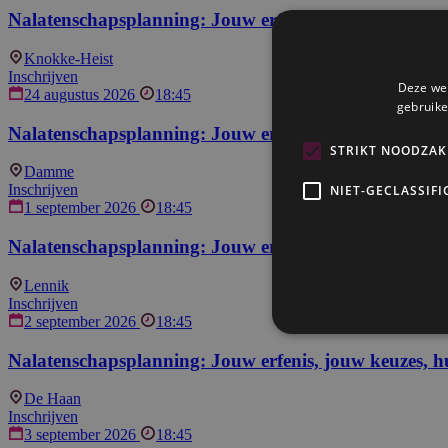
Nalatenschapsplanning: Jouw erfenis, jouw keuzes, h
Knokke-Heist
Inschrijven
Deze web
24 augustus 2026
18:45
gebruike
Nalatenschapsplanning: Jouw erfenis, jouw keuzes, h
STRIKT NOODZAK
Damme
Inschrijven
NIET-GECLASSIFI
1 september 2026
18:45
Nalatenschapsplanning: Jouw erfenis, jouw keuzes, h
Lennik
Inschrijven
2 september 2026
18:45
Nalatenschapsplanning: Jouw erfenis, jouw keuzes, h
De Haan
Inschrijven
3 september 2026
18:45