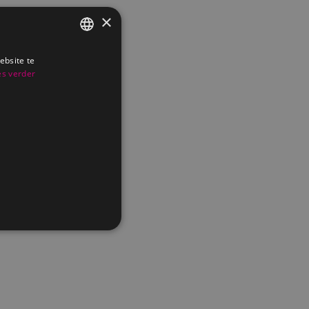
×
ebsite te
FRENCH
es verder
DUTCH