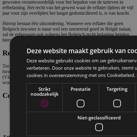
gewesten verantwoordelijk voor het bepalen van de tarieven in
erfbelasting. Het recht van het gewest waar de erflater tijdens de vijf
jaar voor zijn overlijden het langst gedomicilieerd is, is van kracht.
Hierop bestaat één uitzondering. Wanneer een erflater die geen
Belgisch inwoner is maar wel een onroerend goed in België nalaat,
zal de erfgenaam ook volgens het Belgisch recht belasting betalen
hierop.
Deze website maakt gebruik van coo
Rechtskeuze
Deze website gebruikt cookies om uw gebruikerserva
Tot slot is het mogelijk voor de erflater om in zijn testament (en
verbeteren. Door onze website te gebruiken, stemt u
huwelijkscontract) een rechtskeuze te maken voor het Belgisch
cookies in overeenstemming met ons Cookiebeleid.
(Vlaams) of Spaans recht. Het huwelijksvermogensrecht en erfrecht
worden best door hetzelfde land beheerd.
Strikt
Prestatie
Targeting
noodzakelijk
Conclusie
Erflater in België
Erflater in Spanje
Niet-geclassificeerd
Erfgenaam in
Erfgenaam in België
Spanje
Erfbelasting in
Enkel erfbelasting op