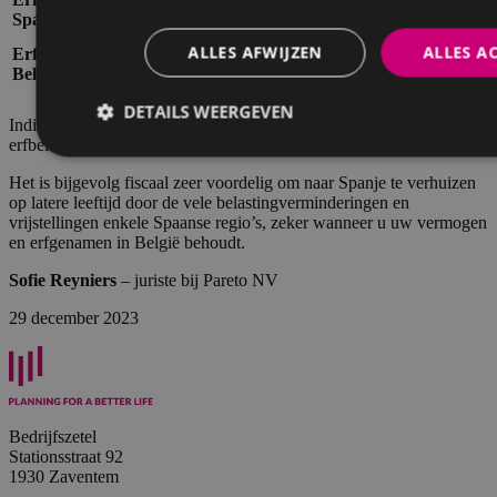
Ja, erfbelasting
Spanje?
goederen in Spanje.
Enkel erfbelasting op
ALLES AFWIJZEN
ALLES A
Erfbelasting in
onroerende goederen in
Ja, erfbelasting
België?
België.
DETAILS WEERGEVEN
Indien in beide landen erfbelasting verschuldigd is, dan wordt de
erfbelasting verrekend.
Het is bijgevolg fiscaal zeer voordelig om naar Spanje te verhuizen
op latere leeftijd door de vele belastingverminderingen en
vrijstellingen enkele Spaanse regio’s, zeker wanneer u uw vermogen
en erfgenamen in België behoudt.
Sofie Reyniers
– juriste bij Pareto NV
29 december 2023
Bedrijfszetel
Stationsstraat 92
1930 Zaventem