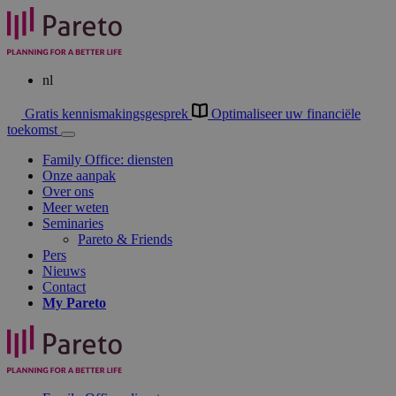
nl
Gratis kennismakingsgesprek
Optimaliseer uw financiële
toekomst
Family Office: diensten
Onze aanpak
Over ons
Meer weten
Seminaries
Pareto & Friends
Pers
Nieuws
Contact
My
Pareto