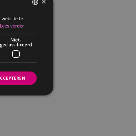
×
 website te
FRENCH
Lees verder
DUTCH
Niet-
geclassificeerd
ACCEPTEREN