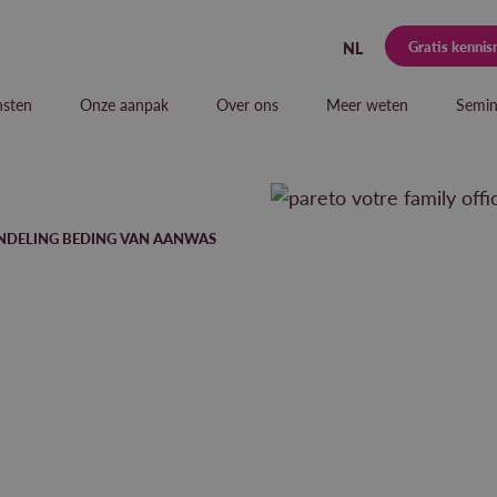
Gratis kenni
NL
nsten
Onze aanpak
Over ons
Meer weten
Semin
ANDELING BEDING VAN AANWAS