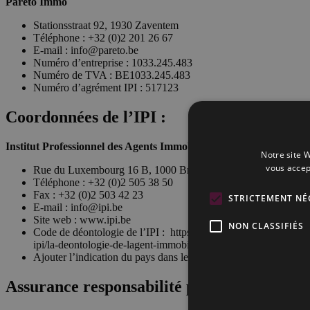
Pareto Immo
Stationsstraat 92, 1930 Zaventem
Téléphone : +32 (0)2 201 26 67
E-mail :
info@pareto.be
Numéro d’entreprise : 1033.245.483
Numéro de TVA : BE1033.245.483
Numéro d’agrément IPI : 517123
Coordonnées de l’IPI :
Institut Professionnel des Agents Immobiliers Intermédiaire (IPI)
Notre site W
vous accep
Rue du Luxembourg 16 B, 1000 Bruxelles, Belgique
Téléphone : +32 (0)2 505 38 50
Fax : +32 (0)2 503 42 23
STRICTEMENT NÉ
E-mail :
info@ipi.be
Site web : www.ipi.be
NON CLASSIFIÉS
Code de déontologie de l’IPI : https://www.ipi.be/agent-immobi
ipi/la-deontologie-de-lagent-immobilier
Ajouter l’indication du pays dans lequel l’agrégation a été octr
Assurance responsabilité professionnelle 