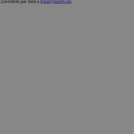
0 Zaventem par mail à
legal@pareto.be
.