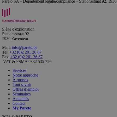
Pareto SA – Département legal&compliance – Stationsstraat 92, 193
Siège d'exploitation
Stationsstraat 92
1930 Zaventem
Mail:
info@pareto.be
Tel:
+32 (0)2 201 26 67
Fax:
+32 (0)2 201 36 67
VAT & FSMA 0832 535 756
Services
Notre approche
À propos
Tout savoir
Offres d’emploi
Séminaires
Actualités
Contact
My
Pareto
2026 © PARETO