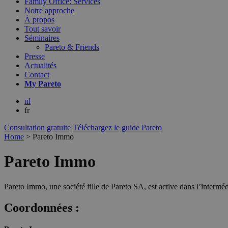
Family Office: Services
Notre approche
À propos
Tout savoir
Séminaires
Pareto & Friends
Presse
Actualités
Contact
My
Pareto
nl
fr
Consultation gratuite
Téléchargez le guide Pareto
Home
>
Pareto Immo
Pareto Immo
Pareto Immo, une société fille de Pareto SA, est active dans l’intermé
Coordonnées :