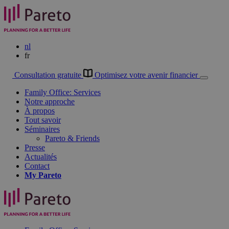
nl
fr
Consultation gratuite
Optimisez votre avenir financier
Family Office: Services
Notre approche
À propos
Tout savoir
Séminaires
Pareto & Friends
Presse
Actualités
Contact
My
Pareto