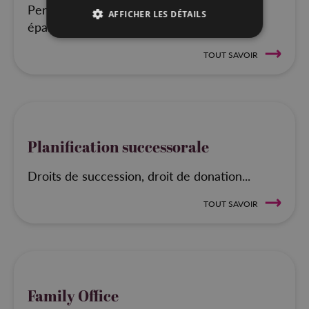
Pension légale, pensions complémentaires,
AFFICHER LES DÉTAILS
épargnes, assurances...
TOUT SAVOIR
Planification successorale
Droits de succession, droit de donation...
TOUT SAVOIR
Family Office