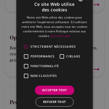
Ce site Web utilise
TOUT SAVOIR
des cookies
FRENCH
Notre site Web utilise des cookies pour
DUTCH
améliorer l'expérience utilisateur. En utilisant
notre site Web, vous acceptez tous les cookies
conformément à notre Politique relative aux
Optimisation fiscale
cookies.
En savoir plus
Banque, assurances, TVA, précomptes, taxes,
STRICTEMENT NÉCESSAIRES
revenus du patrimoine, revenus
PERFORMANCE
CIBLAGE
professionnels...
FONCTIONNALITÉ
TOUT SAVOIR
NON CLASSIFIÉS
ACCEPTER TOUT
Pension
REFUSER TOUT