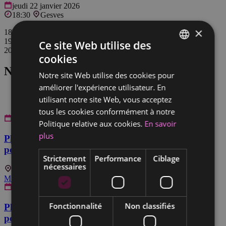
jeudi 22 janvier 2026
18:30
Gesves
×
18h30 Accueil
19h00 Conférence
Ce site Web utilise des
20h15 Walking Dinner
cookies
FRENCH
Nos prochains séminaires
Notre site Web utilise des cookies pour
DUTCH
améliorer l'expérience utilisateur. En
utilisant notre site Web, vous acceptez
tous les cookies conformément à notre
26 août 2026
18:30
Politique relative aux cookies.
En savoir
plus
Planification successorale : anticiper aujourd’hui
pour préserver demain
Strictement
Performance
Ciblage
nécessaires
La Hulpe
M’inscrire
27 août 2026
18:30
Fonctionnalité
Non classifiés
Planification successorale : anticiper aujourd’hui
pour préserver demain