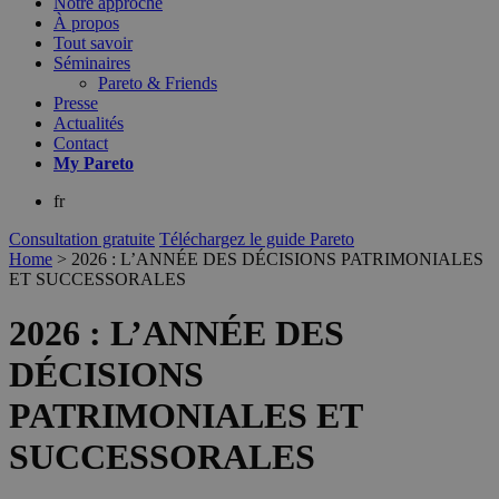
Notre approche
À propos
Tout savoir
Séminaires
Pareto & Friends
Presse
Actualités
Contact
My
Pareto
fr
Consultation gratuite
Téléchargez le guide Pareto
Home
>
2026 : L’ANNÉE DES DÉCISIONS PATRIMONIALES
ET SUCCESSORALES
2026 : L’ANNÉE DES
DÉCISIONS
PATRIMONIALES ET
SUCCESSORALES