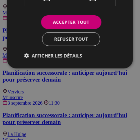
Ham-sur-Heure-Nalinnes
M’inscrire
1 septembre 2026
11:30
ACCEPTER TOUT
Planification successorale : anticiper aujourd’hui
pour préserver demain
REFUSER TOUT
Ham-sur-Heure-Nalinnes
M’inscrire
AFFICHER LES DÉTAILS
1 septembre 2026
18:30
Planification successorale : anticiper aujourd’hui
pour préserver demain
Verviers
M’inscrire
3 septembre 2026
11:30
Planification successorale : anticiper aujourd’hui
pour préserver demain
La Hulpe
M’inscrire