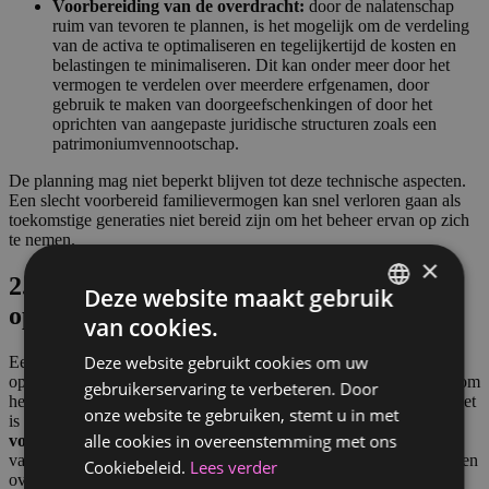
Voorbereiding van de overdracht:
door de nalatenschap
ruim van tevoren te plannen, is het mogelijk om de verdeling
van de activa te optimaliseren en tegelijkertijd de kosten en
belastingen te minimaliseren. Dit kan onder meer door het
vermogen te verdelen over meerdere erfgenamen, door
gebruik te maken van doorgeefschenkingen of door het
oprichten van aangepaste juridische structuren zoals een
patrimoniumvennootschap.
De planning mag niet beperkt blijven tot deze technische aspecten.
Een slecht voorbereid familievermogen kan snel verloren gaan als
toekomstige generaties niet bereid zijn om het beheer ervan op zich
te nemen.
×
2. Toekomstige generaties voorbereiden
Deze website maakt gebruik
op het beheren van het vermogen
van cookies.
FRENCH
Deze website gebruikt cookies om uw
Een succesvolle successieplanning hangt niet alleen af van fiscale
DUTCH
optimalisatie, maar ook van de bekwaamheid van de erfgenamen om
gebruikerservaring te verbeteren. Door
het vermogen dat aan hen wordt overgedragen goed te beheren. Het
onze website te gebruiken, stemt u in met
is essentieel dat deze overdracht gepaard gaat met een
goede
alle cookies in overeenstemming met ons
voorbereiding van de erfgenamen
, zodat zij de nodige
vaardigheden ontwikkelen om weloverwogen beslissingen te nemen
Cookiebeleid.
Lees verder
over het familievermogen.