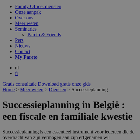
Family Office: diensten
Onze aanpak
Over ons
Meer weten
Seminaries
Pareto & Friends
Pers
Nieuws
Contact
My
Pareto
nl
fr
Gratis consultatie
Download gratis onze gids
Home
>
Meer weten
>
Diensten
>
Successieplanning
Successieplanning in België :
een fiscale en familiale kwestie
Successieplanning is een essentieel instrument voor iedereen die de
overdracht van zijn vermogen aan zijn erfgenamen wil