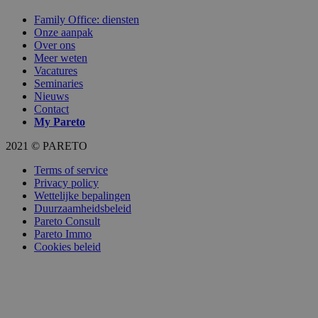
Family Office: diensten
Onze aanpak
Over ons
Meer weten
Vacatures
Seminaries
Nieuws
Contact
My
Pareto
2021 © PARETO
Terms of service
Privacy policy
Wettelijke bepalingen
Duurzaamheidsbeleid
Pareto Consult
Pareto Immo
Cookies beleid