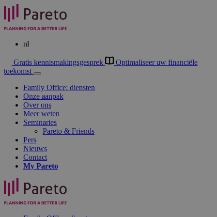
nl
Gratis kennismakingsgesprek
Optimaliseer uw financiële
toekomst
Family Office: diensten
Onze aanpak
Over ons
Meer weten
Seminaries
Pareto & Friends
Pers
Nieuws
Contact
My
Pareto