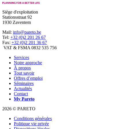
Siège d'exploitation
Stationsstraat 92
1930 Zaventem
Mail:
info@pareto.be
Tel:
+32 (0)2 201 26 67
Fax:
+32 (0)2 201 36 67
VAT & FSMA 0832 535 756
Services
Notre approche
À propos
Tout savoir
Offres d’emploi
Séminaires
Actualités
Contact
My
Pareto
2026 © PARETO
Conditions générales
Politique vie privée
Dispositions légales