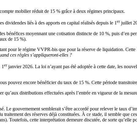
écompte mobilier réduit de 15 % grâce à deux régimes principaux.
er
 dividendes liés à des apports en capital réalisés depuis le 1
juillet 
 des bénéfices moyennant une cotisation distincte de 10 %, puis d’en perm
taux de 15 %).
tant pour le régime VVPR-bis que pour la réserve de liquidation. Cette 
uand ces règles s’appliqueront-elles ?
er
u 1
janvier 2026. La loi n’ayant pas été adoptée à cette date, les nouvel
 vous pouvez encore bénéficier du taux de 15 %. Cette période transitoire
qu’aux distributions effectuées après l’entrée en vigueur de la mesure. 
ersé. Le gouvernement semblerait s’être accordé pour relever le taux d’i
du traitement des réserves déjà constituées. À ce stade, il semble que ce
ns). Toutefois, cette interprétation demeure discutée, de sorte qu’elle pou