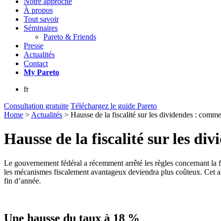
Notre approche
À propos
Tout savoir
Séminaires
Pareto & Friends
Presse
Actualités
Contact
My
Pareto
fr
Consultation gratuite
Téléchargez le guide Pareto
Home
>
Actualités
>
Hausse de la fiscalité sur les dividendes : comm
Hausse de la fiscalité sur les d
Le gouvernement fédéral a récemment arrêté les règles concernant la fisc
les mécanismes fiscalement avantageux deviendra plus coûteux. Cet arti
fin d’année.
Une hausse du taux à 18 %