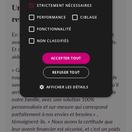
Une tranquillité d’esprit
STRICTEMENT NÉCESSAIRES
retrouvée
PERFORMANCE
CIBLAGE
FONCTIONNALITÉ
En faisant appel à nous, ce couple cherchait
avant tout à assurer l’avenir de leurs enfants.
NON CLASSIFIÉS
Et c’est précisément ce que nous les avons
aidés à accomplir.
ACCEPTER TOUT
«
Grâce à la stratégie qu’ils ont mise en place,
REFUSER TOUT
nous avons aujourd’hui la tranquillité d’esprit de
savoir que nos enfants seront protégés, quoi qu’il
AFFICHER LES DÉTAILS
arrive. Pareto a su sécuriser l’avenir financier de
notre famille, avec une solution 100%
personnalisée et sur-mesure qui correspond
parfaitement à nos envies et besoins.
« ,
témoignent-ils. «
Nous avons la certitude que
leur avenir financier est sécurisé, et c’est un poids