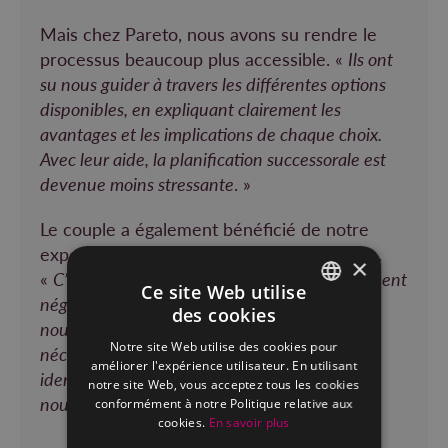
Mais chez Pareto, nous avons su rendre le
processus beaucoup plus accessible. «
Ils ont
su nous guider à travers les différentes options
disponibles, en expliquant clairement les
avantages et les implications de chaque choix.
Avec leur aide, la planification successorale est
devenue moins stressante
. »
Le couple a également bénéficié de notre
expertise en matière d’optimisation fiscale.
×
«
C’est un aspect que nous aurions probablement
Ce site Web utilise
négligé si nous avions dû gérer cela seuls, car
des cookies
FRENCH
nous n’avions pas les connaissances
Notre site Web utilise des cookies pour
nécessaires
« , admet-il. «
Mais Pareto a su
DUTCH
améliorer l'expérience utilisateur. En utilisant
identifier des opportunités d’optimisation que
notre site Web, vous acceptez tous les cookies
nous n’aurions pas soupçonnées
. »
conformément à notre Politique relative aux
cookies.
En savoir plus