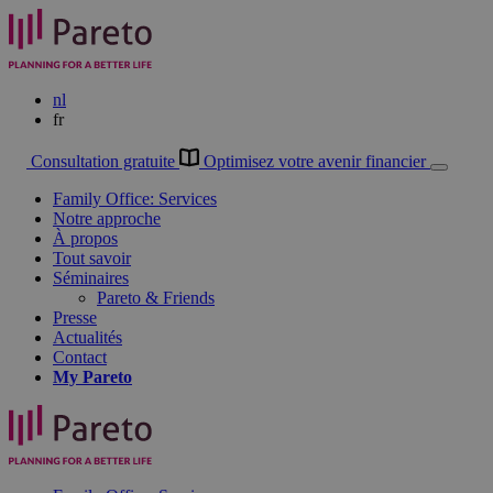
nl
fr
Consultation gratuite
Optimisez votre avenir financier
Family Office: Services
Notre approche
À propos
Tout savoir
Séminaires
Pareto & Friends
Presse
Actualités
Contact
My
Pareto