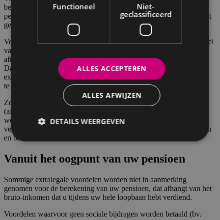
Functioneel
Niet-
beschouwd als beroepsinkomsten en dus als zodanig belast in de
geclassificeerd
personenbelasting. Er zijn uitzonderingen op dit beginsel. Dit is het
geval voor maaltijdcheques en ecocheques.
Vooral voor de werkgever zijn ze van fiscaal belang. Een groot deel
van deze uitkeringen is namelijk geheel of gedeeltelijk fiscaal
aftrekbaar en sommige zijn vrijgesteld van sociale bijdragen.
ALLES ACCEPTEREN
Daarom is het voor de werkgever minder duur om een pakket
extralegale voordelen aan te bieden dan om het bruto maandsalaris
te verhogen.
ALLES AFWIJZEN
Zo is de auto van de zaak een gedeeltelijk aftrekbare VAA
(afhankelijk van de CO2-uitstoot) voor de werkgever. De
werknemer bespaart aanzienlijk op de aanschaf van de auto,
DETAILS WEERGEVEN
verzekeringspremies, onderhoudskosten, diverse wegenbelastingen
en brandstofkosten.
Vanuit het oogpunt van uw pensioen
Sommige extralegale voordelen worden niet in aanmerking
genomen voor de berekening van uw pensioen, dat afhangt van het
bruto-inkomen dat u tijdens uw hele loopbaan hebt verdiend.
Voordelen waarvoor geen sociale bijdragen worden betaald (bv.