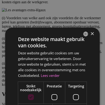
kosten eigen aan de werkgever.
(i) Voordelen van welke aard ook zijn voordelen die de werknemer
privé kan genieten (bedrijfswagen, abonnement openbaar vervoer,
laptop, telefoon met abonnement, groeps-hospitalisatieverzekering,
maaltijdcheques/ecocheques, enz.)
×
Deze website maakt gebruik
(ii) Sociale voordelen hebben een sociaal doel. Zij hebben als doel
de band tussen de werknemers en het bedrijf te versterken en nemen
van cookies.
FRENCH
hoofdzakelijk de vorm aan van bonussen die bij wijze van
uitzondering worden toegekend (verkooprecord, bedrijfsverjaardag,
Deze website gebruikt cookies om uw
DUTCH
pensionering, enz.).
gebruikerservaring te verbeteren. Door
(iii) De kosten eigen aan de werkgever zijn in feite beroepskosten
onze website te gebruiken, stemt u in met
ten laste van de onderneming die de werknemer in het kader van
alle cookies in overeenstemming met ons
zijn werkzaamheden zelf draagt. Zij kunnen worden toegekend in
Cookiebeleid.
Lees verder
de vorm van een forfaitaire vergoeding, die dan deel uitmaakt van
de bezoldiging, of in de vorm van een vergoeding van werkelijke
kosten (op basis van bewijsstukken).
Strikt
Prestatie
Targeting
noodzakelijk
Vanuit fiscaal oogpunt
Voor de werknemer worden extralegale voordelen in principe