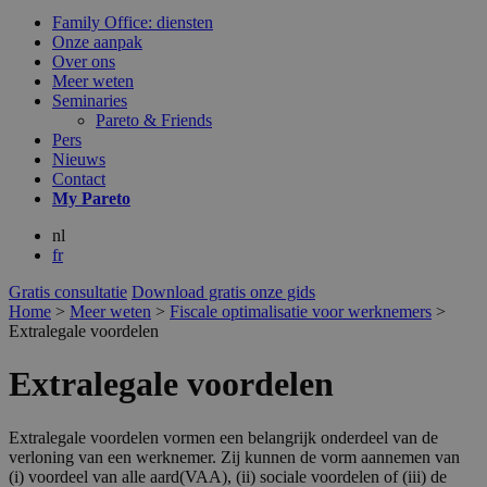
Family Office: diensten
Onze aanpak
Over ons
Meer weten
Seminaries
Pareto & Friends
Pers
Nieuws
Contact
My
Pareto
nl
fr
Gratis consultatie
Download gratis onze gids
Home
>
Meer weten
>
Fiscale optimalisatie voor werknemers
>
Extralegale voordelen
Extralegale voordelen
Extralegale voordelen vormen een belangrijk onderdeel van de
verloning van een werknemer. Zij kunnen de vorm aannemen van
(i) voordeel van alle aard(VAA), (ii) sociale voordelen of (iii) de