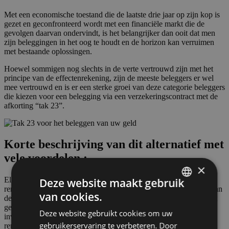
Met een economische toestand die de laatste drie jaar op zijn kop is
gezet en geconfronteerd wordt met een financiële markt die de
gevolgen daarvan ondervindt, is het belangrijker dan ooit dat men
zijn beleggingen in het oog te houdt en de horizon kan verruimen
met bestaande oplossingen.
Hoewel sommigen nog slechts in de verte vertrouwd zijn met het
principe van de effectenrekening, zijn de meeste beleggers er wel
mee vertrouwd en is er een sterke groei van deze categorie beleggers
die kiezen voor een belegging via een verzekeringscontract met de
afkorting “tak 23”.
Korte beschrijving van dit alternatief met
vele voordelen :
×
Elke belegger die zijn geld belegt, doet dat met een specifiek doel:
Deze website maakt gebruik
rendement behalen en zijn kapitaal zien groeien. Het rendement van
van cookies.
de investering is in dit verband onvermijdelijk belangrijk, maar dat
FRENCH
geldt ook voor de belastingen en de kosten die met de betrokken
Deze website gebruikt cookies om uw
DUTCH
investering gepaard gaan! Inderdaad, wat is het nut van een
gebruikerservaring te verbeteren. Door
rendement van 5% als de belastingen en kosten het uiteindelijk