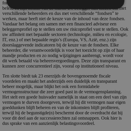
fondsbeheerder) zorgvuldig worden geselecteerd op basis van zijn
beleid en zijn kennis van de markt. De belegger kan kiezen om met
verschillende beheerders en dus met verschillende “fondsen” te
werken, maar heeft niet de keuze van de inhoud van deze fondsen.
Vandaar het belang om samen met een financieel adviseur een
beleggersprofiel op te stellen om uw risicoprofiel vast te stellen. Ook
uw affiniteit met bepaalde sectoren (technologie, milieu en ecologie,
IT, enz.) of met bepaalde regio’s (Europa, VS, Azië, enz.) zijn
doorslaggevende indicatoren bij de keuze van de fondsen. Elke
beheerder, die verantwoordelijk is voor het toezicht op zijn of haar
mandje producten en zo nodig wijzigingen aanbrengt, wordt voor
dit werk betaald via beheersvergoedingen. Deze zijn transparant en
kunnen zeer concurrentieel zijn, vooral op institutioneel niveau.
Ten slotte biedt tak 23 enerzijds de bovengenoemde fiscale
voordelen en maakt het anderzijds een duidelijk en transparant
beheer mogelijk, maar blijkt het ook een formidabele
vermogensstructuur die zeer goed past in de vermogensplanning.
Het stelt een goede huisvader namelijk in staat om een deel van zijn
vermogen te durven doorgeven, terwijl hij dit vermogen naar eigen
goeddunken blijft beheren en van de inkomsten blijft profiteren,
terwijl hij de begunstigde(n) beschermt door de overdracht dat hij
voor dit deel aan de successierechten zal ontsnappen. Ook hier is
dus sprake van een aanzienlijk belastingsvoordeel.